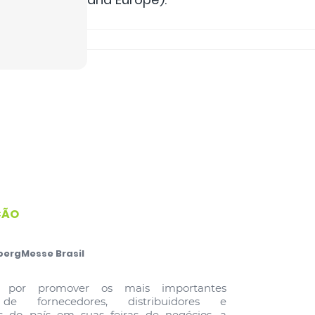
ÇÃO
bergMesse Brasil
l por promover os mais importantes
de fornecedores, distribuidores e
s do país em suas feiras de negócios, a